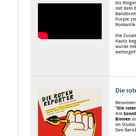
bis Ringe
mit dem B
Bandbreit
Purple ze
Romantik
Die Zusam
Kautz be
wurde mi
weitergef
Die rot
Besonders
"Die rote
Am
Sonnt
Binnen
ei
im Studio
Den Beric