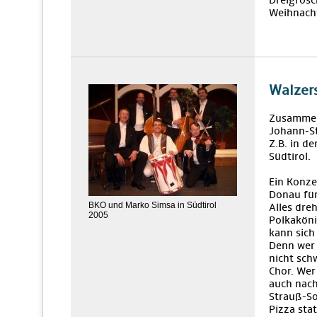
Dreigrosc
Weihnacht
Walzers
Zusamme
Johann-St
Z.B. in d
Südtirol.
Ein Konze
Donau für
BKO und Marko Simsa in Südtirol
Alles dre
2005
Polkaköni
kann sich
Denn wer 
nicht sch
Chor. Wer
auch nach
Strauß-So
Pizza sta