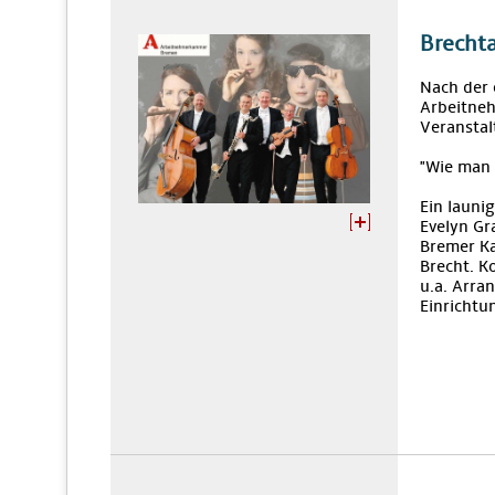
Brecht
Nach der 
Arbeitne
Veranstal
"Wie man 
Ein launi
Evelyn Gr
Bremer Ka
Brecht. K
u.a. Arra
Einrichtu