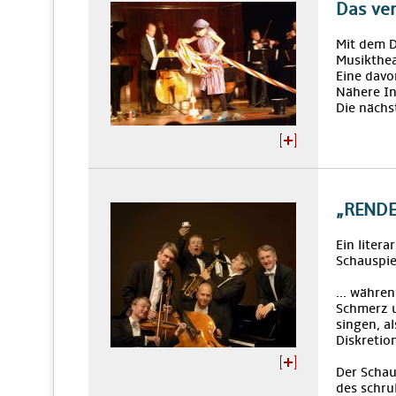
Das ve
Mit dem 
Musikthea
Eine davo
Nähere I
Die nächs
„RENDE
Ein liter
Schauspie
... währen
Schmerz u
singen, al
Diskretion
Der Schau
des schru