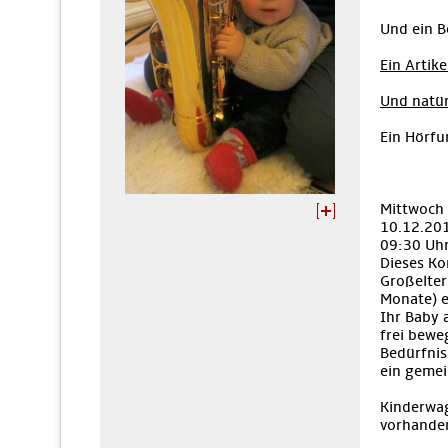
Und ein B
Ein Artike
Und natür
Ein Hörfu
Mittwoch
10.12.20
09:30 Uh
Dieses Ko
Großelter
Monate) e
Ihr Baby 
frei bewe
Bedürfnis
ein geme
Kinderwag
vorhande