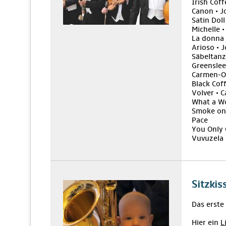
Irish Cof
Canon • J
Satin Doll
Michelle 
La donna 
Arioso • 
Säbeltanz
Greenslee
Carmen-Ou
Black Cof
Volver • C
What a Wo
Smoke on 
Pace
You Only 
Vuvuzela 
Sitzkis
Das erste
Hier ein
L