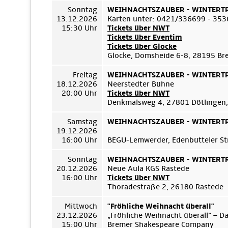
Sonntag
WEIHNACHTSZAUBER - WINTERTRÄ
13.12.2026
Karten unter: 0421/336699 - 35
15:30 Uhr
Tickets über NWT
Tickets über Eventim
Tickets über Glocke
Glocke, Domsheide 6-8, 28195 B
Freitag
WEIHNACHTSZAUBER - WINTERTRÄ
18.12.2026
Neerstedter Bühne
20:00 Uhr
Tickets über NWT
Denkmalsweg 4, 27801 Dötlingen,
Samstag
WEIHNACHTSZAUBER - WINTERTRÄ
19.12.2026
16:00 Uhr
BEGU-Lemwerder, Edenbütteler Str
Sonntag
WEIHNACHTSZAUBER - WINTERTRÄ
20.12.2026
Neue Aula KGS Rastede
16:00 Uhr
Tickets über NWT
Thoradestraße 2, 26180 Rastede
Mittwoch
"Fröhliche Weihnacht überall"
23.12.2026
„Fröhliche Weihnacht überall“ – D
15:00 Uhr
Bremer Shakespeare Company