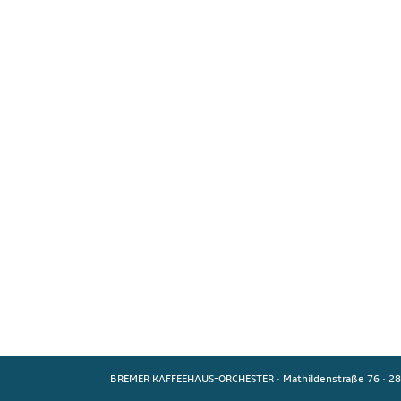
BREMER KAFFEEHAUS-ORCHESTER
·
Mathildenstraße 76
·
28