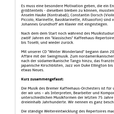
Es muss eine besondere Motivation geben, die ein E
größtenteils - dieselben bleiben zu können, musste
Anselm Hauke (Kontrabaß), Constantin Dorsch (Violine
Piccolo, Klarinette, Bassklarinette, Altsaxofon) sind
Johannes Grundhoff am Klavier mit eingestiegen.
Nach dem dem Start noch während des Musikstudiums
zwölf Jahren ein "klassisches" Kaffeehaus-Repertoire,
bis Toselli, und wieder zurück.
Mit unserer CD "Winter Wonderland" begann dann 200
Affäre mit der Swingmusik. Zum nordamerikanische
nach der südamerikanische Tango hinzu, das französ
japanische Kirschblüten, Jazz von Duke Ellington bi
etwas Neues.
Kurz zusammengefasst:
Die Musik des Bremer Kaffeehaus-Orchesters ist für 
der wir uns – als Interpreten, Bearbeiter und Kompo
unterschiedlichen Musikformen der letzten 75 Jahre 
dreieinhalb Jahrhunderte. Wir nennen es ganz besch
Die ständige Weitereintwicklung des Repertoires mac