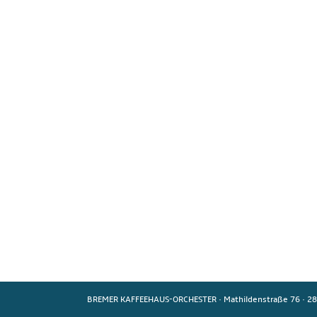
BREMER KAFFEEHAUS-ORCHESTER
·
Mathildenstraße 76
·
28