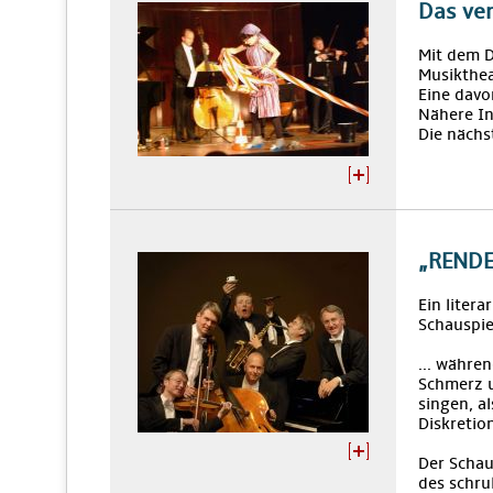
Das ve
Mit dem 
Musikthea
Eine davo
Nähere I
Die nächs
„RENDE
Ein liter
Schauspie
... währen
Schmerz u
singen, al
Diskretion
Der Schau
des schru