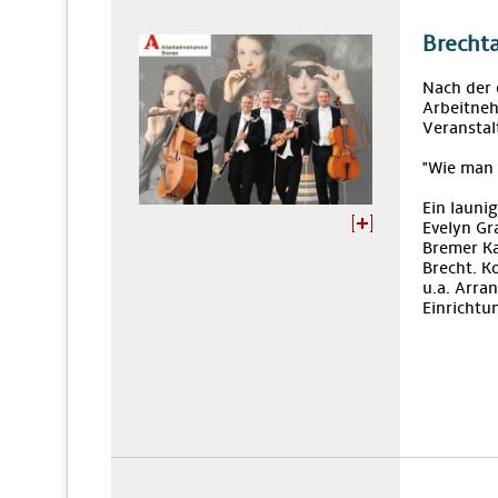
Brecht
Nach der 
Arbeitne
Veranstal
"Wie man 
Ein launi
Evelyn Gr
Bremer Ka
Brecht. K
u.a. Arra
Einrichtu