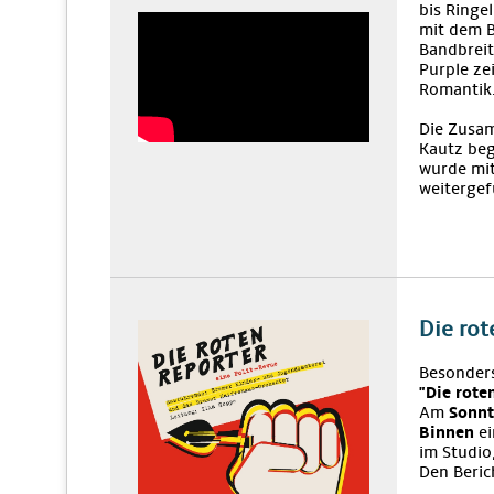
bis Ringe
mit dem B
Bandbreit
Purple ze
Romantik
Die Zusam
Kautz be
wurde mi
weitergef
Die rot
Besonders
"Die rote
Am
Sonnt
Binnen
ei
im Studio
Den Beric