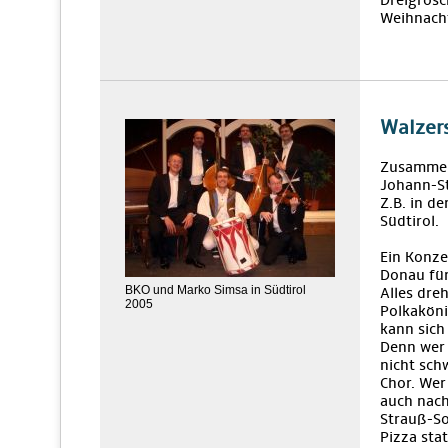
Dreigrosc
Weihnacht
Walzers
Zusamme
Johann-St
Z.B. in d
Südtirol.
Ein Konze
Donau für
BKO und Marko Simsa in Südtirol
Alles dre
2005
Polkaköni
kann sich
Denn wer 
nicht sch
Chor. Wer
auch nach
Strauß-So
Pizza sta