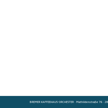
BREMER KAFFEEHAUS-ORCHESTER
·
Mathildenstraße 76
·
28