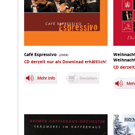
Café Espressivo
Weihnacht
(2009)
Weihnach
CD derzeit nur als Download erhältlich!
CD derzeit