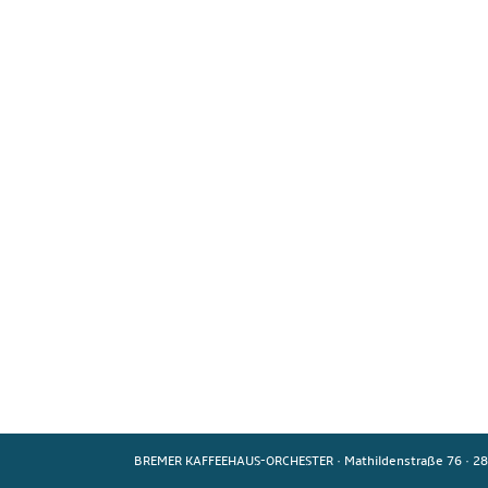
BREMER KAFFEEHAUS-ORCHESTER
·
Mathildenstraße 76
·
28