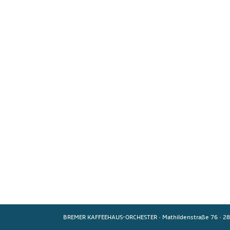
BREMER KAFFEEHAUS-ORCHESTER
·
Mathildenstraße 76
·
28