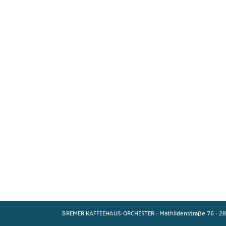
BREMER KAFFEEHAUS-ORCHESTER
·
Mathildenstraße 76
·
28