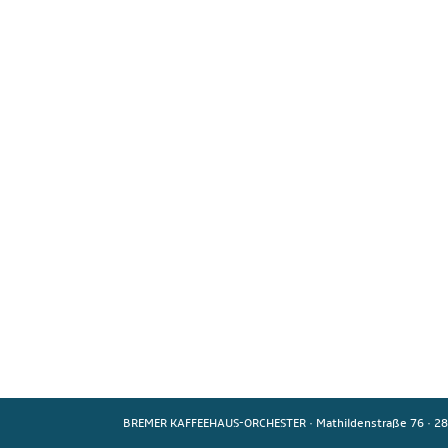
BREMER KAFFEEHAUS-ORCHESTER
·
Mathildenstraße 76
·
28