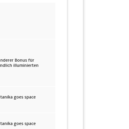
onderer Bonus für
dlich illuminierten
otanika goes space
otanika goes space