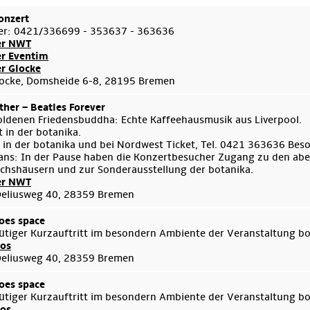
onzert
er: 0421/336699 - 353637 - 363636
er NWT
er Eventim
er Glocke
ocke, Domsheide 6-8, 28195 Bremen
her – Beatles Forever
ldenen Friedensbuddha: Echte Kaffeehausmusik aus Liverpool.
 in der botanika.
 in der botanika und bei Nordwest Ticket, Tel. 0421 363636 Bes
ans: In der Pause haben die Konzertbesucher Zugang zu den aben
hshäusern und zur Sonderausstellung der botanika.
er NWT
Deliusweg 40, 28359 Bremen
oes space
ütiger Kurzauftritt im besondern Ambiente der Veranstaltung b
fos
Deliusweg 40, 28359 Bremen
oes space
ütiger Kurzauftritt im besondern Ambiente der Veranstaltung b
fos