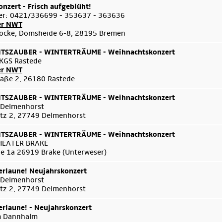
onzert - Frisch aufgeblüht!
er: 0421/336699 - 353637 - 363636
er NWT
ocke, Domsheide 6-8, 28195 Bremen
SZAUBER - WINTERTRÄUME - Weihnachtskonzert
KGS Rastede
er NWT
aße 2, 26180 Rastede
SZAUBER - WINTERTRÄUME - Weihnachtskonzert
 Delmenhorst
tz 2, 27749 Delmenhorst
SZAUBER - WINTERTRÄUME - Weihnachtskonzert
HEATER BRAKE
e 1a 26919 Brake (Unterweser)
rlaune! Neujahrskonzert
 Delmenhorst
tz 2, 27749 Delmenhorst
rlaune! - Neujahrskonzert
m Dannhalm