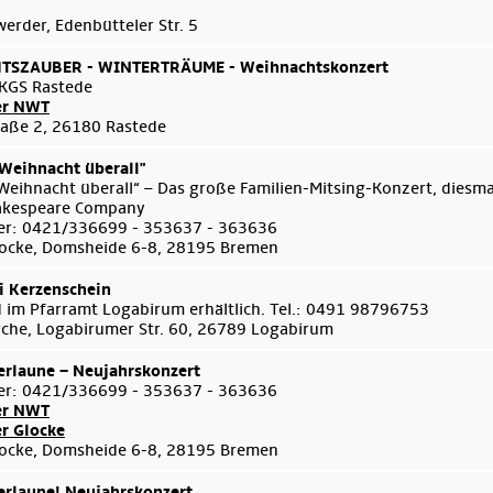
rder, Edenbütteler Str. 5
SZAUBER - WINTERTRÄUME - Weihnachtskonzert
KGS Rastede
er NWT
aße 2, 26180 Rastede
 Weihnacht überall"
 Weihnacht überall“ – Das große Familien-Mitsing-Konzert, diesma
akespeare Company
er: 0421/336699 - 353637 - 363636
ocke, Domsheide 6-8, 28195 Bremen
i Kerzenschein
d im Pfarramt Logabirum erhältlich. Tel.: 0491 98796753
Kirche, Logabirumer Str. 60, 26789 Logabirum
rlaune – Neujahrskonzert
er: 0421/336699 - 353637 - 363636
er NWT
er Glocke
ocke, Domsheide 6-8, 28195 Bremen
rlaune! Neujahrskonzert