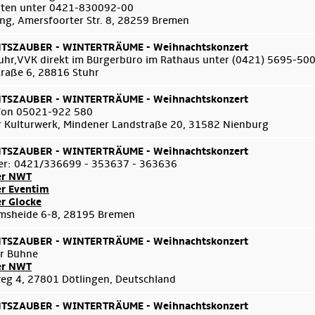
arten unter 0421-830092-00
ng, Amersfoorter Str. 8, 28259 Bremen
SZAUBER - WINTERTRÄUME - Weihnachtskonzert
uhr,VVK direkt im Bürgerbüro im Rathaus unter (0421) 5695-50
traße 6, 28816 Stuhr
SZAUBER - WINTERTRÄUME - Weihnachtskonzert
efon 05021-922 580
 Kulturwerk, Mindener Landstraße 20, 31582 Nienburg
SZAUBER - WINTERTRÄUME - Weihnachtskonzert
er: 0421/336699 - 353637 - 363636
er NWT
er Eventim
er Glocke
msheide 6-8, 28195 Bremen
SZAUBER - WINTERTRÄUME - Weihnachtskonzert
er Bühne
er NWT
g 4, 27801 Dötlingen, Deutschland
SZAUBER - WINTERTRÄUME - Weihnachtskonzert