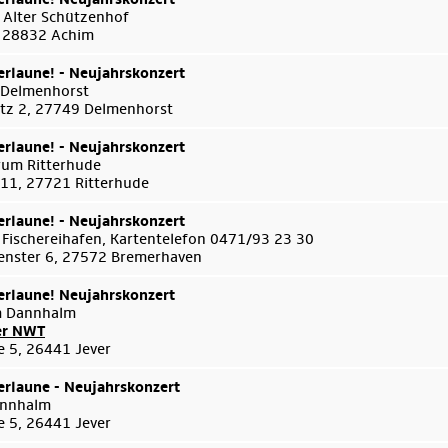
 Alter Schützenhof
 , 28832 Achim
rlaune! - Neujahrskonzert
 Delmenhorst
tz 2, 27749 Delmenhorst
rlaune! - Neujahrskonzert
um Ritterhude
 11, 27721 Ritterhude
rlaune! - Neujahrskonzert
 Fischereihafen, Kartentelefon 0471/93 23 30
enster 6, 27572 Bremerhaven
rlaune! Neujahrskonzert
m Dannhalm
er NWT
e 5, 26441 Jever
rlaune - Neujahrskonzert
annhalm
e 5, 26441 Jever