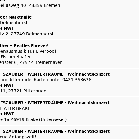
Deliusweg 40, 28359 Bremen
 der Markthalle
 Delmenhorst
er NWT
tz 2, 27749 Delmenhorst
her – Beatles Forever!
eehausmusik aus Liverpool
 Fischereihafen
enster 6, 27572 Bremerhaven
SZAUBER - WINTERTRÄUME - Weihnachtskonzert
um Ritterhude; Karten unter 0421 363636
er NWT
 11, 27721 Ritterhude
SZAUBER - WINTERTRÄUME - Weihnachtskonzert
HEATER BRAKE
er NWT
e 1a 26919 Brake (Unterweser)
SZAUBER - WINTERTRÄUME - Weihnachtskonzert
eue Anfangszeit!