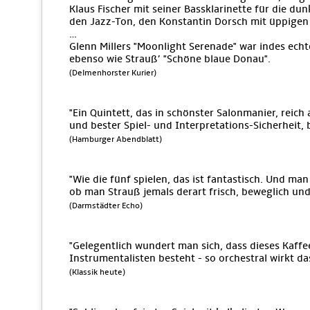
Klaus Fischer mit seiner Bassklarinette für die du
den Jazz-Ton, den Konstantin Dorsch mit üppigen 
…
Glenn Millers "Moonlight Serenade" war indes ech
ebenso wie Strauß’ "Schöne blaue Donau".
(Delmenhorster Kurier)
"Ein Quintett, das in schönster Salonmanier, reic
und bester Spiel- und Interpretations-Sicherheit, 
(Hamburger Abendblatt)
"Wie die fünf spielen, das ist fantastisch. Und man 
ob man Strauß jemals derart frisch, beweglich und
(Darmstädter Echo)
"Gelegentlich wundert man sich, dass dieses Kaff
Instrumentalisten besteht - so orchestral wirkt da
(Klassik heute)