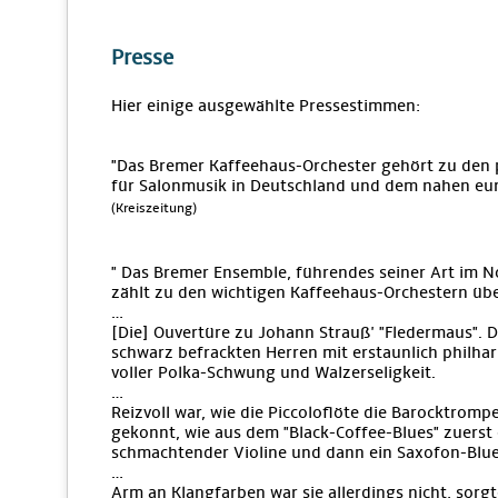
Presse
Hier einige ausgewählte Pressestimmen:
"Das Bremer Kaffeehaus-Orchester gehört zu den
für Salonmusik in Deutschland und dem nahen eu
(Kreiszeitung)
" Das Bremer Ensemble, führendes seiner Art im N
zählt zu den wichtigen Kaffeehaus-Orchestern üb
…
[Die] Ouvertüre zu Johann Strauß' "Fledermaus". Di
schwarz befrackten Herren mit erstaunlich philha
voller Polka-Schwung und Walzerseligkeit.
…
Reizvoll war, wie die Piccoloflöte die Barocktrom
gekonnt, wie aus dem "Black-Coffee-Blues" zuerst 
schmachtender Violine und dann ein Saxofon-Blue
…
Arm an Klangfarben war sie allerdings nicht, sorg