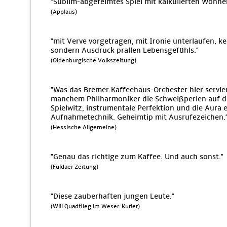
"Sublim-abgefeimtes Spiel mit kalkulierten Wonn
(Applaus)
"mit Verve vorgetragen, mit Ironie unterlaufen, k
sondern Ausdruck prallen Lebensgefühls."
(Oldenburgische Volkszeitung)
"Was das Bremer Kaffeehaus-Orchester hier servie
manchem Philharmoniker die Schweißperlen auf die
Spielwitz, instrumentale Perfektion und die Aura
Aufnahmetechnik. Geheimtip mit Ausrufezeichen.
(Hessische Allgemeine)
"Genau das richtige zum Kaffee. Und auch sonst."
(Fuldaer Zeitung)
"Diese zauberhaften jungen Leute."
(Will Quadflieg im Weser-Kurier)