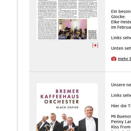
Ein beson
Glocke.
Elke Heid
im Februa
Links seh
Unten seh
mehr 
Unsere ne
Links seh
Hier die T
Mi Buenos
Penny La
Kiss From