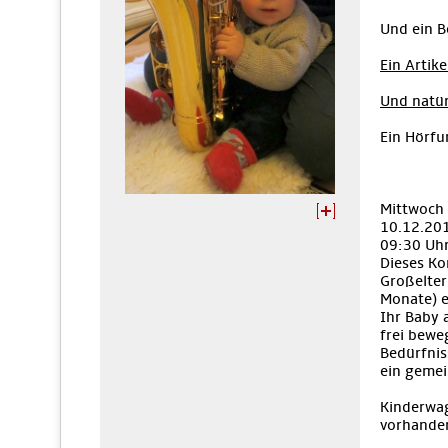
Und ein B
Ein Artike
Und natür
Ein Hörfu
Mittwoch
10.12.20
09:30 Uh
Dieses Ko
Großelter
Monate) e
Ihr Baby 
frei bewe
Bedürfnis
ein geme
Kinderwag
vorhande