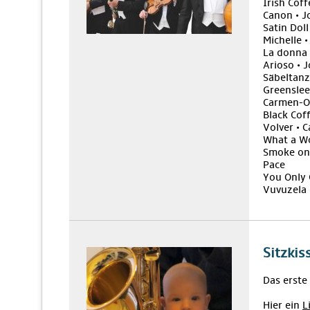
Irish Cof
Canon • J
Satin Doll
Michelle 
La donna 
Arioso • 
Säbeltanz
Greenslee
Carmen-Ou
Black Cof
Volver • C
What a Wo
Smoke on 
Pace
You Only 
Vuvuzela 
Sitzkis
Das erste
Hier ein
L