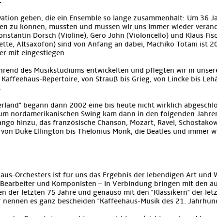
.
ation geben, die ein Ensemble so lange zusammenhält: Um 36 Ja
iben zu können, mussten und müssen wir uns immer wieder verän
stantin Dorsch (Violine), Gero John (Violoncello) und Klaus Fisc
inette, Altsaxofon) sind von Anfang an dabei, Machiko Totani ist 2
r mit eingestiegen.
rend des Musikstudiums entwickelten und pflegten wir in unser
" Kaffeehaus-Repertoire, von Strauß bis Grieg, von Lincke bis Lehá
.
rland" begann dann 2002 eine bis heute nicht wirklich abgeschl
Zum nordamerikanischen Swing kam dann in den folgenden Jahre
ngo hinzu, das französische Chanson, Mozart, Ravel, Schostakow
z von Duke Ellington bis Thelonius Monk, die Beatles und immer 
aus-Orchesters ist für uns das Ergebnis der lebendigen Art und W
n, Bearbeiter und Komponisten – in Verbindung bringen mit den ä
n der letzten 75 Jahre und genauso mit den "Klassikern" der let
r nennen es ganz bescheiden "Kaffeehaus-Musik des 21. Jahrhund