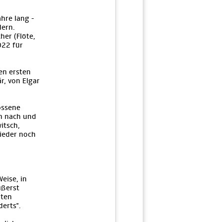
hre lang -
dern.
her (Flöte,
022 für
en ersten
r, von Elgar
ossene
n nach und
itsch,
wieder noch
eise, in
ußerst
zten
erts".