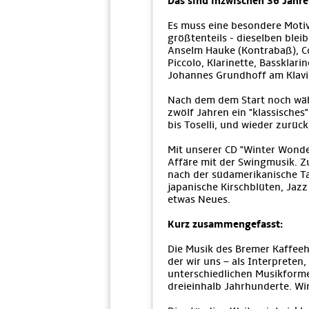
Das sind inzwischen 36 Jahre
Es muss eine besondere Motiv
größtenteils - dieselben ble
Anselm Hauke (Kontrabaß), Con
Piccolo, Klarinette, Bassklar
Johannes Grundhoff am Klavie
Nach dem dem Start noch wäh
zwölf Jahren ein "klassisches
bis Toselli, und wieder zurück
Mit unserer CD "Winter Wonde
Affäre mit der Swingmusik. 
nach der südamerikanische Ta
japanische Kirschblüten, Jaz
etwas Neues.
Kurz zusammengefasst:
Die Musik des Bremer Kaffeeh
der wir uns – als Interprete
unterschiedlichen Musikforme
dreieinhalb Jahrhunderte. Wi