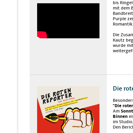
bis Ringe
mit dem B
Bandbreit
Purple ze
Romantik
Die Zusam
Kautz be
wurde mi
weitergef
Die rot
Besonders
"Die rote
Am
Sonnt
Binnen
ei
im Studio
Den Beric