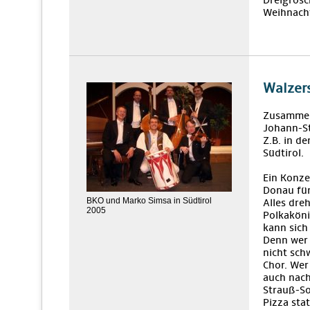
Dreigrosc
Weihnacht
Walzers
Zusamme
Johann-St
Z.B. in d
Südtirol.
Ein Konze
Donau für
BKO und Marko Simsa in Südtirol
Alles dre
2005
Polkaköni
kann sich
Denn wer 
nicht sch
Chor. Wer
auch nach
Strauß-So
Pizza sta