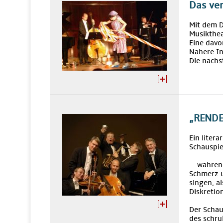
Das ve
Mit dem 
Musikthea
Eine davo
Nähere I
Die nächs
„RENDE
Ein liter
Schauspie
... währen
Schmerz u
singen, al
Diskretion
Der Schau
des schru