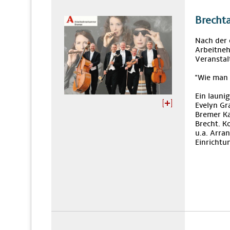
Brecht
Nach der 
Arbeitne
Veranstal
"Wie man 
Ein launi
Evelyn Gr
Bremer Ka
Brecht. K
u.a. Arra
Einrichtu