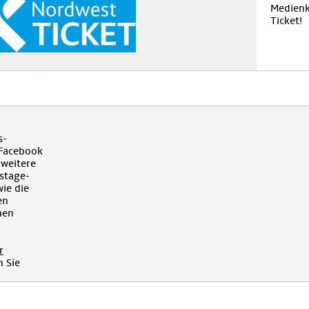
Medienk
Ticket!
s-
 Facebook
 weitere
kstage-
ie die
en
hen
r
 Sie
!