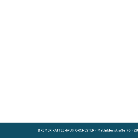
BREMER KAFFEEHAUS-ORCHESTER
·
Mathildenstraße 76
·
28