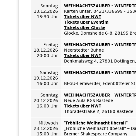
Sonntag
WEIHNACHTSZAUBER - WINTERTRÄ
13.12.2026
Karten unter: 0421/336699 - 35
15:30 Uhr
Tickets über NWT
Tickets über Eventim
Tickets über Glocke
Glocke, Domsheide 6-8, 28195 B
Freitag
WEIHNACHTSZAUBER - WINTERTRÄ
18.12.2026
Neerstedter Bühne
20:00 Uhr
Tickets über NWT
Denkmalsweg 4, 27801 Dötlingen,
Samstag
WEIHNACHTSZAUBER - WINTERTRÄ
19.12.2026
16:00 Uhr
BEGU-Lemwerder, Edenbütteler Str
Sonntag
WEIHNACHTSZAUBER - WINTERTRÄ
20.12.2026
Neue Aula KGS Rastede
16:00 Uhr
Tickets über NWT
Thoradestraße 2, 26180 Rastede
Mittwoch
"Fröhliche Weihnacht überall"
23.12.2026
„Fröhliche Weihnacht überall“ – D
15:00 Uhr
Bremer Shakespeare Company