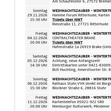
Am Schaufenster 6, 27572 Breme
Sonntag
WEIHNACHTSZAUBER - WINTERTRÄ
29.11.2026
Hamme Forum Ritterhude; Karten
15:30 Uhr
Tickets über NWT
Riesstraße 11, 27721 Ritterhude
Freitag
WEIHNACHTSZAUBER - WINTERTRÄ
04.12.2026
CENTRALTHEATER BRAKE
20:00 Uhr
Tickets über NWT
Hafenstraße 1a 26919 Brake (Unt
Samstag
WEIHNACHTSZAUBER - WINTERTRÄ
05.12.2026
Achtung, neue Anfangszeit!
14:30 Uhr
Eintrittskarten unter 0421-8300
BUS Huchting, Amersfoorter Str. 
Sonntag
WEIHNACHTSZAUBER - WINTERTRÄ
06.12.2026
Rathaus Stuhr,VVK direkt im Bür
15:30 Uhr
Blockner Straße 6, 28816 Stuhr
Freitag
WEIHNACHTSZAUBER - WINTERTRÄ
11.12.2026
Kartentelefon 05021-922 580
20:00 Uhr
Nienburger Kulturwerk, Mindener