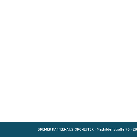
BREMER KAFFEEHAUS-ORCHESTER
·
Mathildenstraße 76
·
28