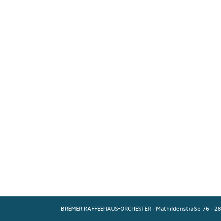
BREMER KAFFEEHAUS-ORCHESTER
·
Mathildenstraße 76
·
28