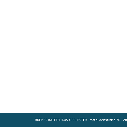
BREMER KAFFEEHAUS-ORCHESTER
·
Mathildenstraße 76
·
28